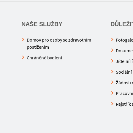
NAŠE SLUŽBY
DŮLEŽI
Domov pro osoby se zdravotním
Fotogale
postižením
Dokume
Chráněné bydlení
Jídelní l
Sociální 
Žádosti o
Pracovní 
Rejstřík