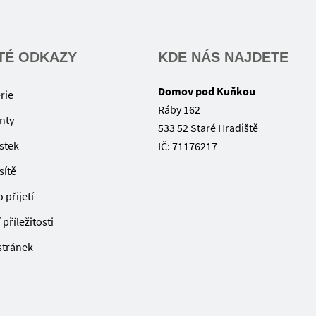
TÉ ODKAZY
KDE NÁS NAJDETE
Domov pod Kuňkou
rie
Ráby 162
nty
533 52 Staré Hradiště
ístek
IČ: 71176217
sítě
 přijetí
příležitosti
 stránek