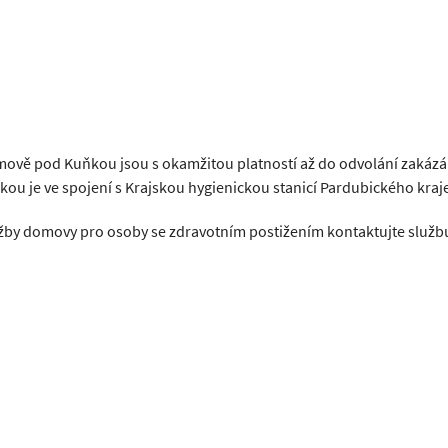
ově pod Kuňkou jsou s okamžitou platností až do odvolání zakázá
u je ve spojení s Krajskou hygienickou stanicí Pardubického kraje
lužby domovy pro osoby se zdravotním postižením kontaktujte služb