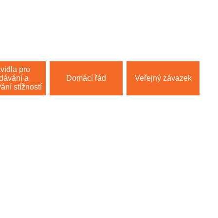
vidla pro
dávání a
Domácí řád
Veřejný závazek
ání stížností