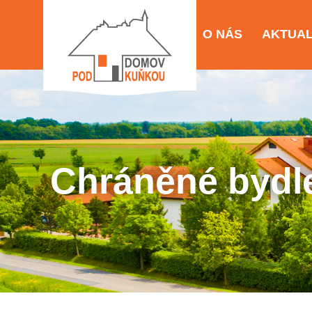
O NÁS
AKTUAL
Chráněné bydl