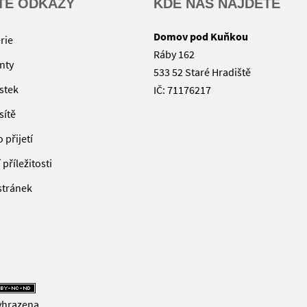
TÉ ODKAZY
KDE NÁS NAJDETE
Domov pod Kuňkou
rie
Ráby 162
nty
533 52 Staré Hradiště
ístek
IČ: 71176217
sítě
 přijetí
příležitosti
 stránek
yhrazena