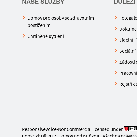
NAŠE SLUŽBY
DŮLEŽI
Domov pro osoby se zdravotním
Fotogale
postižením
Dokume
Chráněné bydlení
Jídelní l
Sociální 
Žádosti o
Pracovní 
Rejstřík
ResponsiveVoice-NonCommercial
licensed under
Copyright © 2019 Domov pod Kuňkou - Všechna práva v