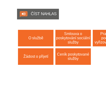
ČÍST NAHLAS
Smlouva o
Pra
O službě
poskytování sociální
po
služby
vyřizov
Ceník poskytované
Žádost o přijetí
služby