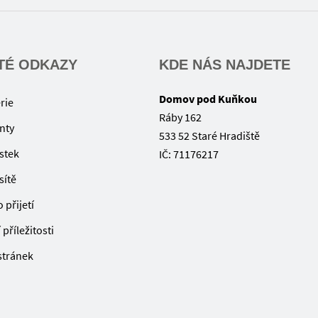
TÉ ODKAZY
KDE NÁS NAJDETE
Domov pod Kuňkou
rie
Ráby 162
nty
533 52 Staré Hradiště
ístek
IČ: 71176217
sítě
 přijetí
příležitosti
 stránek