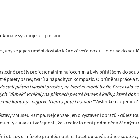
onale vystihuje její poslání.
 aby se jejich umění dostalo k široké veřejnosti. I letos se do sout
é následně prošly profesionálním nafocením a byly přihlášeny do sou
tré palety barev, tvarů a nápaditých kompozic. O průběhu práce a t
dostali plátno i vlastní prostor, na kterém mohli tvořit. Pracovalo s
ých "ďubek" vznikaly na plátnech pestré barevné kaňky, které dohr
jemné kontury - nejprve fixem a poté i barvou."
Výsledkem je jedineč
stavy v Museu Kampa. Nejde však jen o vystavení obrazů - důležitou 
 komunity a ukazují veřejnosti, že kreativita není podmíněna žádným
ěžní obrazy si můžete prohlédnout na Facebookové stránce soutěže