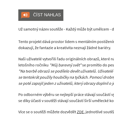
ČÍST NAHLAS
Už samotný název soutěže - Každý může být umělcem - dok
Tento projekt dává prostor lidem s mentálním postižením,
dokazují, že fantazie a kreativita neznají žádné bariéry.
Naši uživatelé vytvořili řadu originálních obrazů, kter
letošního ročníku
"Můj barevný svět"
se promítlo do pes
"Na tvorbě obrazů se podílelo devět uživatelů. Uživatelé 
se tentokrát použily houbičky na tyčkách. Pomocí drobn
se poté zapojil jeden z uživatelů, který obrazy doplnil o 
Po odborném výběru se nejlepší práce stávají součástí vý
se díky účasti v soutěži stávají součástí širší umělecké
Více se o soutěži můžete dozvědět
ZDE
, jednotlivé sout