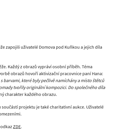
ěže zapojili uživatelé Domova pod Kuňkou a jejich díla
těže. Každý z obrazů vypráví osobní příběh. Téma
vorbě obrazů hovoří aktivizační pracovnice paní Hana:
e s barvami, které byly pečlivě namíchány a místo štětců
omady tvořily originální kompozici. Do společného díla
ný charakter každého obrazu.
součástí projektu je také charitativní aukce. Uživatelé
i omezeními.
, odkaz
ZDE
.