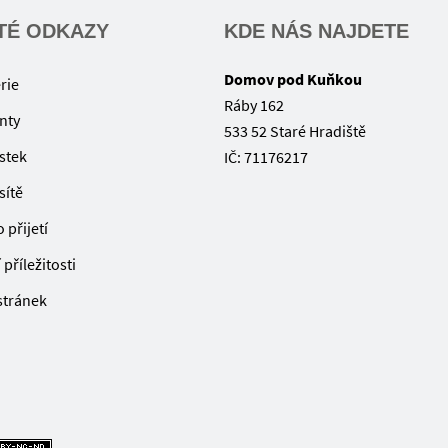
TÉ ODKAZY
KDE NÁS NAJDETE
Domov pod Kuňkou
rie
Ráby 162
nty
533 52 Staré Hradiště
ístek
IČ: 71176217
sítě
 přijetí
příležitosti
 stránek