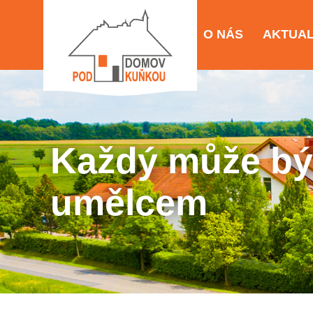
O NÁS
AKTUAL
Každý může bý
umělcem