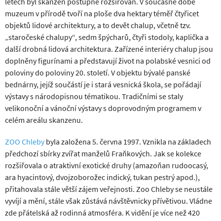
letech byl skanzen postupně rozšiřován. V současné době
muzeum v přírodě tvoří na ploše dva hektary téměř čtyřicet
objektů lidové architektury, a to devět chalup, včetně tzv.
„staročeské chalupy“, sedm špýcharů, čtyři stodoly, kaplička a
další drobná lidová architektura. Zařízené interiéry chalup jsou
doplněny figurínami a představují život na polabské vesnici od
poloviny do poloviny 20. století. V objektu bývalé panské
bednárny, jejíž součástí je i stará vesnická škola, se pořádají
výstavy s národopisnou tématikou. Tradičními se staly
velikonoční a vánoční výstavy s doprovodným programem v
celém areálu skanzenu.
ZOO Chleby
byla založena 5. června 1997. Vznikla na základech
předchozí sbírky zvířat manželů Fraňkových. Jak se kolekce
rozšiřovala o atraktivní exotické druhy (amazoňan rudoocasý,
ara hyacintový, dvojzoborožec indický, tukan pestrý apod.),
přitahovala stále větší zájem veřejnosti. Zoo Chleby se neustále
vyvíjí a mění, stále však zůstává návštěvnicky přívětivou. Vládne
zde přátelská až rodinná atmosféra. K vidění je více než 420