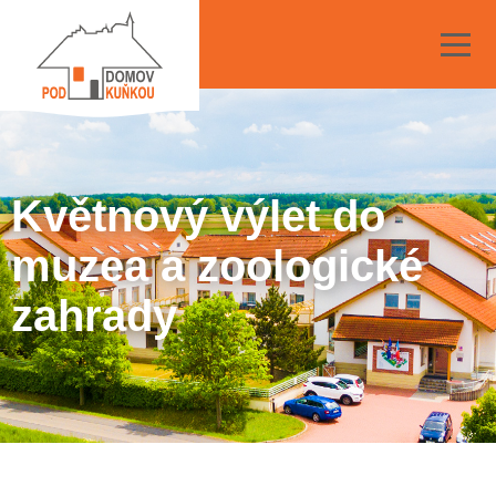
Květnový výlet do
muzea a zoologické
zahrady