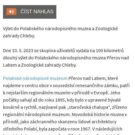
ČÍST NAHLAS
Výlet do Polabského národopisného muzea a Zoologické
zahrady Chleby.
Dne 10. 5. 2023 se skupina uživatelů vydala na 100 kilometrů
dlouhý výlet do Polabského národopisného muzea Přerov nad
Labem a Zoologické zahrady Chleby.
Polabské národopisné muzeum
Přerov nad Labem, které
najdeme v centru obce v sousedství renesančního zámku, patří
k nejstarším regionálním muzeím v přírodě v Evropě. Jeho
počátky sahají až do roku 1895, kdy bylo v upravené bývalé
kovárně a rychtě, nazývané pak „staročeská chalupa“, zřízeno
regionální národopisné muzeum. Novodobá historie muzea v
přírodě, jako záchranného skanzenu lidové architektury
středního Polabí, byla započata v roce 1967. V následujících