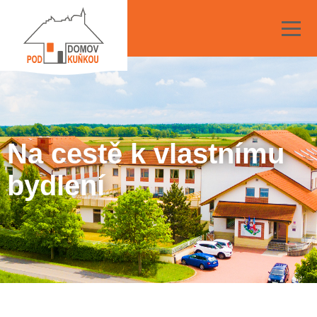
Na cestě k vlastnímu
bydlení