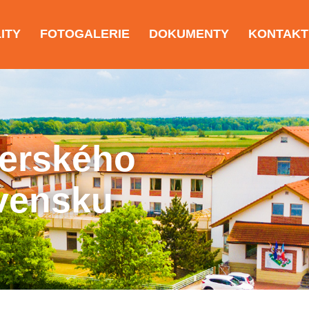
ITY
FOTOGALERIE
DOKUMENTY
KONTAKT
nerského
ovensku