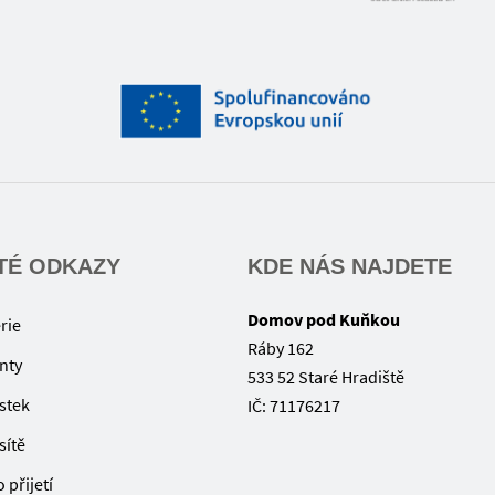
TÉ ODKAZY
KDE NÁS NAJDETE
Domov pod Kuňkou
rie
Ráby 162
nty
533 52 Staré Hradiště
ístek
IČ: 71176217
sítě
 přijetí