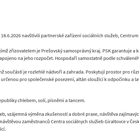
.6.2026 navštívili partnerské zařízení sociálních služeb, Centrum 
jímž zřizovatelem je Prešovský samosprávný kraj. PSK garantuje a k
napojeno na jeho rozpočet. Hospodaří samostatně podle schválené
hž součástí je rozlehlé nádvoří a zahrada. Poskytují prostor pro růz
rčenou pro společenské posezení, altán sloužící k odpočinku a lavi
 republiky chlebem, solí, písněmi a tancem.
žieb, vzájemná výměna zkušeností a dobré praxe, návštěva zajímavýc
ávštěvou zaměstnanců Centra sociálnych služieb Giraltovce v Če
ící.