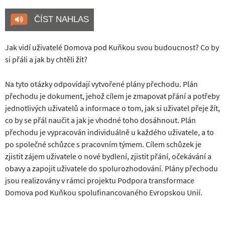
ČÍST NAHLAS
Jak vidí uživatelé Domova pod Kuňkou svou budoucnost? Co by
si přáli a jak by chtěli žít?
Na tyto otázky odpovídají vytvořené plány přechodu. Plán
přechodu je dokument, jehož cílem je zmapovat přání a potřeby
jednotlivých uživatelů a informace o tom, jak si uživatel přeje žít,
co by se přál naučit a jak je vhodné toho dosáhnout. Plán
přechodu je vypracován individuálně u každého uživatele, a to
po společné schůzce s pracovním týmem. Cílem schůzek je
zjistit zájem uživatele o nové bydlení, zjistit přání, očekávání a
obavy a zapojit uživatele do spolurozhodování. Plány přechodu
jsou realizovány v rámci projektu Podpora transformace
Domova pod Kuňkou spolufinancovaného Evropskou Unií.