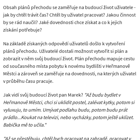
Obsah plánů přechodu se zaměřuje na budoucí život uživatele -
jak by chtěl trávit čas? Chtěl by uživatel pracovat? Jakou činnost
by se rád naučil? Jaké dovednosti chce získat a co k jejich
získání potřebuje?
Na základě získaných odpovědí uživatelů došlo k vytvoření
plánů přechodu. Uživatelé dostali možnost vytvořit si plán a
zobrazit v něm svůj budoucí život. Plán přechodu mapuje cestu
od současného místa pobytu k novému bydlišti v Heřmanově
Městci a zároveň se zaměřuje na dovednosti, na kterých uživatel
v průběhu času pracuje.
Jak vidí svůj budoucí život pan Marek?
"Až budu bydlet v
Heřmanově Městci, chci si uklidit postel, zalévat kytky, potom si
vyluxuju, to umím. Umývat podlahu budu, potom budu prát
prádlo...Koukat na televizi, nebo vycházky, potom ještě uklízet.
Babička mě to učila."
"Až se přestěhuju, chtěl bych pracovat na zahradě, pracovat v