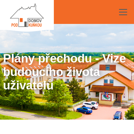
Plány přechodu - Vize
budoucího života
uživatelů