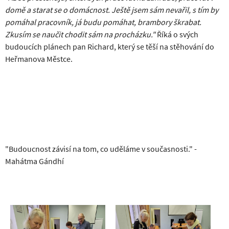
domě a starat se o domácnost. Ještě jsem sám nevařil, s tím by
pomáhal pracovník, já budu pomáhat, brambory škrabat.
Zkusím se naučit chodit sám na procházku."
Říká o svých
budoucích plánech pan Richard, který se těší na stěhování do
Heřmanova Městce.
"Budoucnost závisí na tom, co uděláme v současnosti." -
Mahátma Gándhí