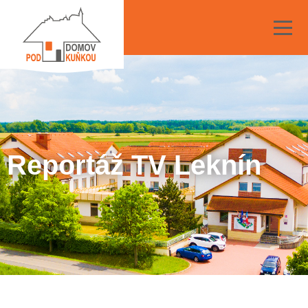
Reportáž TV Leknín