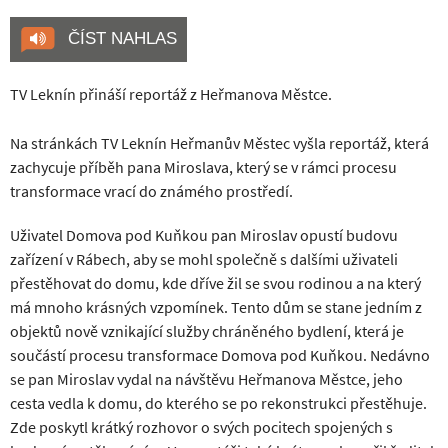
ČÍST NAHLAS
TV Leknín přináší reportáž z Heřmanova Městce.
Na stránkách TV Leknín Heřmanův Městec vyšla reportáž, která
zachycuje příběh pana Miroslava, který se v rámci procesu
transformace vrací do známého prostředí.
Uživatel Domova pod Kuňkou pan Miroslav opustí budovu
zařízení v Rábech, aby se mohl společně s dalšími uživateli
přestěhovat do domu, kde dříve žil se svou rodinou a na který
má mnoho krásných vzpomínek. Tento dům se stane jedním z
objektů nově vznikající služby chráněného bydlení, která je
součástí procesu transformace Domova pod Kuňkou. Nedávno
se pan Miroslav vydal na návštěvu Heřmanova Městce, jeho
cesta vedla k domu, do kterého se po rekonstrukci přestěhuje.
Zde poskytl krátký rozhovor o svých pocitech spojených s