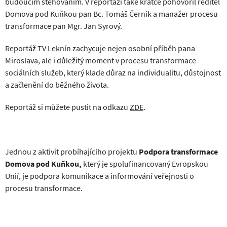
budoucím stěhováním. V reportáži také krátce pohovořil ředitel
Domova pod Kuňkou pan Bc. Tomáš Černík a manažer procesu
transformace pan Mgr. Jan Syrový.
Reportáž TV Leknín zachycuje nejen osobní příběh pana
Miroslava, ale i důležitý moment v procesu transformace
sociálních služeb, který klade důraz na individualitu, důstojnost
a začlenění do běžného života.
Reportáž si můžete pustit na odkazu
ZDE
.
Jednou z aktivit probíhajícího projektu
Podpora transformace
Domova pod Kuňkou,
který je
spolufinancovaný Evropskou
Unií, je podpora komunikace a informování veřejnosti o
procesu transformace.