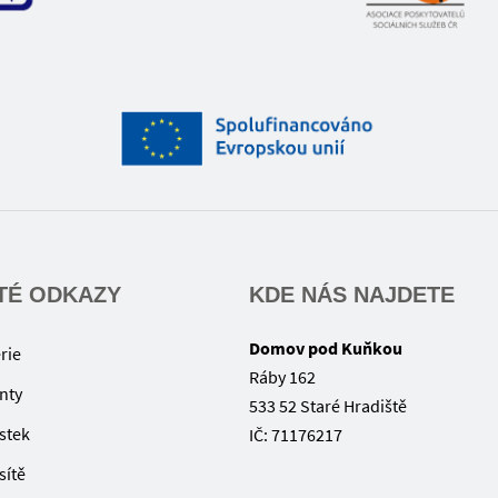
TÉ ODKAZY
KDE NÁS NAJDETE
Domov pod Kuňkou
rie
Ráby 162
nty
533 52 Staré Hradiště
ístek
IČ: 71176217
sítě