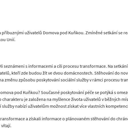
 a příbuznými uživatelů Domova pod Kuňkou. Zmíněné setkání se re
ou Unií.
i seznámeni s informacemi a cíli procesu transformace. Na setkání
atelů, kteří zde budou žít ve dvou domácnostech. Stěhování do nov
 na změnu způsobu poskytování sociální služby v rámci procesu tra
 Domova pod Kuňkou? Současné poskytování péče se potýká s omeze
arakteru je založena na myšlence života uživatelů v běžných místech
služby nabízí uživatelům možnost získat více vlastních kompetencí, 
y transformace a získali informace o plánovaném stěhování do chrá
vítají.