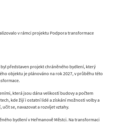
alizovalo v rámci projektu Podpora transformace
 byl představen projekt chráněného bydlení, který
ého objektu je plánováno na rok 2027, v průběhu této
nsformace.
ními, která jsou dána velikostí budovy a počtem
, kde žijí i ostatní lidé a získání možnosti volby a
učit se, navazovat a rozvíjet vztahy.
něného bydlení v Heřmanově Městci. Na transformaci