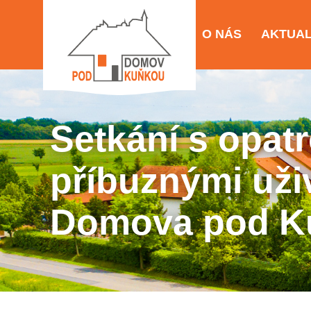
O NÁS
AKTUAL
Setkání s opat
příbuznými uži
Domova pod K