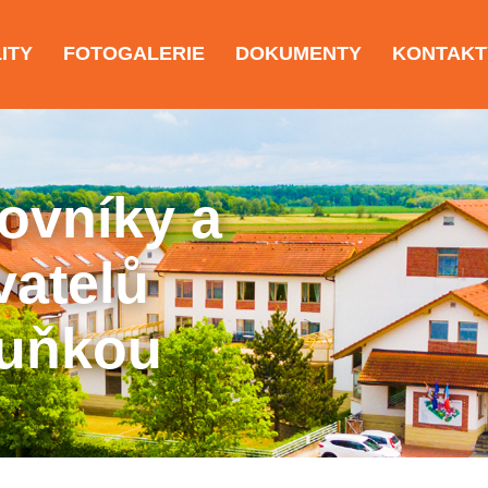
ITY
FOTOGALERIE
DOKUMENTY
KONTAKT
rovníky a
vatelů
uňkou