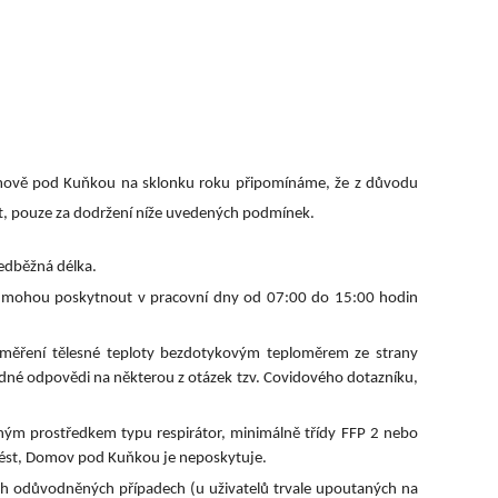
omově pod Kuňkou na sklonku roku připomínáme, že z důvodu
t, pouze za dodržení níže uvedených podmínek.
edběžná délka.
ce mohou poskytnout v pracovní dny od 07:00 do 15:00 hodin
změření tělesné teploty bezdotykovým teploměrem ze strany
dné odpovědi na některou z otázek tzv. Covidového dotazníku,
ým prostředkem typu respirátor, minimálně třídy FFP 2 nebo
inést, Domov pod Kuňkou je neposkytuje.
ch odůvodněných případech (u uživatelů trvale upoutaných na