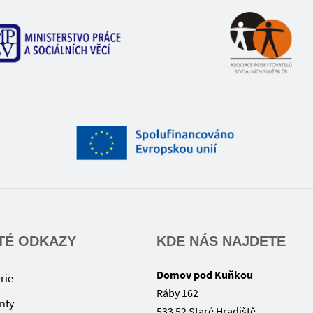
TÉ ODKAZY
KDE NÁS NAJDETE
Domov pod Kuňkou
rie
Ráby 162
nty
533 52 Staré Hradiště