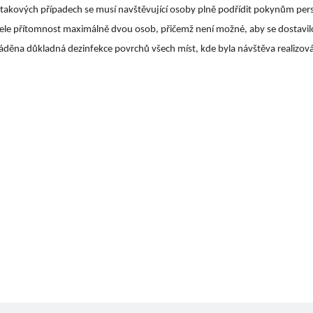
V takových případech se musí navštěvující osoby plně podřídit pokynům pers
tele přítomnost maximálně dvou osob, přičemž není možné, aby se dostavilo 
ěna důkladná dezinfekce povrchů všech míst, kde byla návštěva realizov