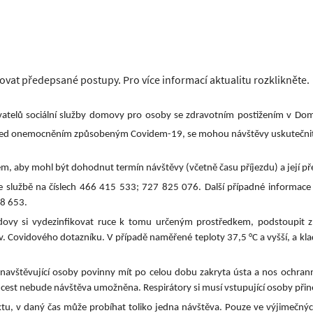
at předepsané postupy. Pro více informací aktualitu rozklikněte.
atelů sociální služby domovy pro osoby se zdravotním postižením v D
í, před onemocněním způsobeným Covidem-19, se mohou návštěvy uskutečni
, aby mohl být dohodnut termín návštěvy (včetně času příjezdu) a její př
ve službě na číslech 466 415 533; 727 825 076. Další případné informa
8 653.
dovy si vydezinfikovat ruce k tomu určeným prostředkem, podstoupit 
 Covidového dotazníku. V případě naměřené teploty 37,5 °C a vyšší, a kla
vštěvující osoby povinny mít po celou dobu zakryta ústa a nos ochrann
 cest nebude návštěva umožněna. Respirátory si musí vstupující osoby př
tu, v daný čas může probíhat toliko jedna návštěva. Pouze ve výjimečný