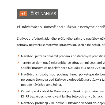
ČÍST NAHLAS
Při návštěvách v Domově pod Kuňkou je nezbytné dodržov
Z důvodu předpokládaného zvýšeného zájmu o návštěvy uživ
ochrany uživatelů samotných i pracovníků, kteří o ně pečuj
Návštěvu je třeba oznámit předem s dostatečným předstihem
Termín se domlouvá telefonicky se zdravotními sestrami 
sociální pracovnice na telefonech
601 384 404 nebo 724 10
Navštěvující osoby jsou povinny ihned po vstupu do bu
personálu Domova pod Kuňkou a odpovědět na otázky z tzv.
nebude návštěva umožněna.
Od vstupu do objektu Domova pod Kuňkou jsou všechny na
KN95 bez výdechového ventilu. Bez této ochrany dýchacích
Návštěvy probíhají v klubovně u hlavního vchodu do objek