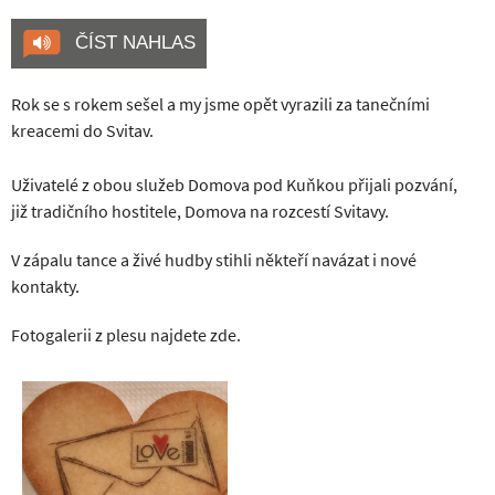
ČÍST NAHLAS
Rok se s rokem sešel a my jsme opět vyrazili za tanečními
kreacemi do Svitav.
Uživatelé z obou služeb Domova pod Kuňkou přijali pozvání,
již tradičního hostitele, Domova na rozcestí Svitavy.
V zápalu tance a živé hudby stihli někteří navázat i nové
kontakty.
Fotogalerii z plesu najdete
zde
.