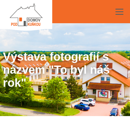
Výstava fotografií s
názvem "To byl náš
rok"