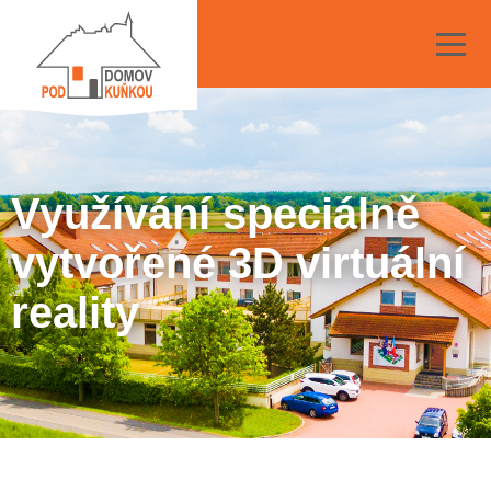
Využívání speciálně
vytvořené 3D virtuální
reality