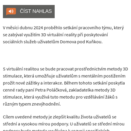
ČÍST NAHLAS
V měsíci dubnu 2024 proběhlo setkání pracovního týmu, který
se zabýval využitím 3D virtuální reality při poskytování
sociálních služeb uživatelům Domova pod Kuňkou.
S virtuální realitou se bude pracovat prostřednictvím metody 3D
stimulace, která umožňuje uživatelům s mentálním postižením
prožít nové zážitky a interakce. Během tohoto setkání poskytla
cenné rady paní Petra Poláčková, zakladatelka metody 3D
stimulace, která využívá tuto metodu pro vzdělávání žáků s
různým typem znevýhodnění.
Cílem uvedené metody je zlepšit kvalitu života uživatelů se
střední a vysokou mírou podpory. U uživatelů se střední mírou
podpory bude metoda využívána k rozvoji specifických