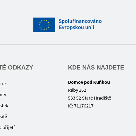
TÉ ODKAZY
KDE NÁS NAJDETE
Domov pod Kuňkou
rie
Ráby 162
nty
533 52 Staré Hradiště
ístek
IČ: 71176217
sítě
 přijetí